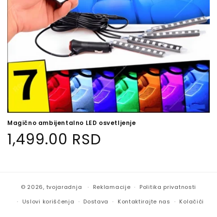
n
:
Magično ambijentalno LED osvetljenje
Regular
1,499.00 RSD
price
© 2026,
tvojaradnja
Reklamacije
Politika privatnosti
Uslovi korišćenja
Dostava
Kontaktirajte nas
Kolačići